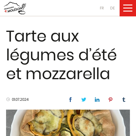
FR
DE
NOS PRODUI
Tarte aux
Fromages
légumes d’été
au lait de vache
au lait de chèvre
et mozzarella
au lait de brebis
Produits laitiers
01.07.2024
au lait de vache
au lait de chèvre
au lait de brebis