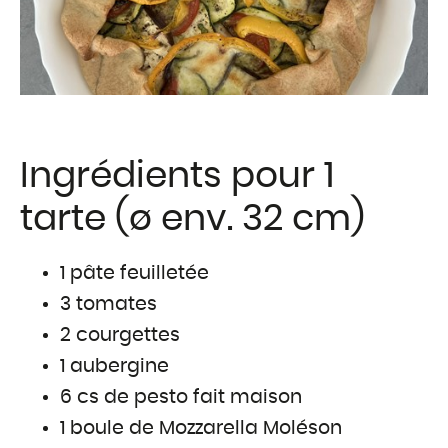
Traditions Fribou
Fromages étrang
Produits complé
QUI SOMMES
Ingrédients pour 1
tarte (ø env. 32 cm)
Présentation
1 pâte feuilletée
Notre histoire
3 tomates
Nos valeurs
2 courgettes
Palmarès
1 aubergine
6 cs de pesto fait maison
Certifications et l
1 boule de Mozzarella Moléson