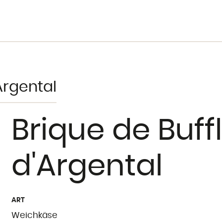
Argental
Brique de Buf
d'Argental
ART
Weichkäse