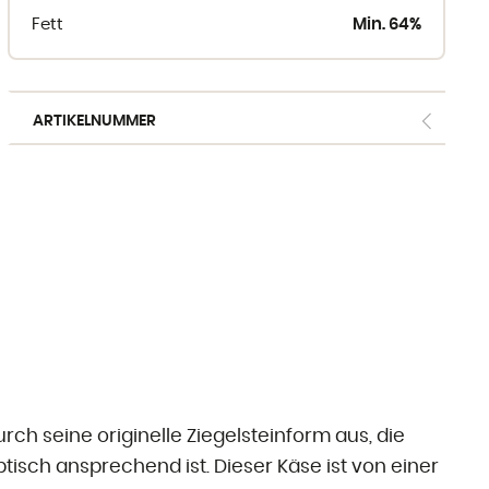
Fett
Min. 64%
aus Kuhmilch
aus Ziegenmilch
aus Schafsmilch
ARTIKELNUMMER
Freiburger Spezialitäten
Käse aus dem Ausland
Ergänzende Produkte
rch seine originelle Ziegelsteinform aus, die
tisch ansprechend ist. Dieser Käse ist von einer