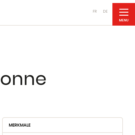
FR
DE
UNSERE PRODUKTE
flonne
Käsesorten
aus Kuhmilch
aus Ziegenmilch
aus Schafsmilch
MERKMALE
Molkereiprodukte