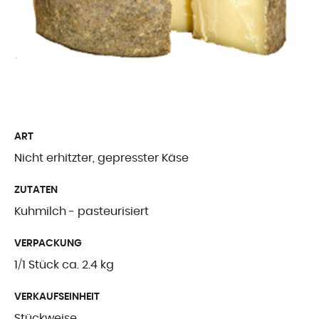
Freiburger Spezia
Käse aus dem Au
Ergänzende Produ
WER WIR SIN
ART
Nicht erhitzter, gepresster Käse
Präsentation
ZUTATEN
Unsere Geschicht
Kuhmilch - pasteurisiert
Unsere Mission
VERPACKUNG
Auszeichnungen
1/1 Stück ca. 2.4 kg
Zertifizierungen u
VERKAUFSEINHEIT
Stückweise