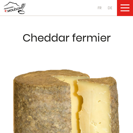
FR
DE
UNSERE PRO
Cheddar fermier
Käsesorten
aus Kuhmilch
aus Ziegenmilch
aus Schafsmilch
Molkereiprodukte
aus Kuhmilch
aus Ziegenmilch
aus Schafsmilch