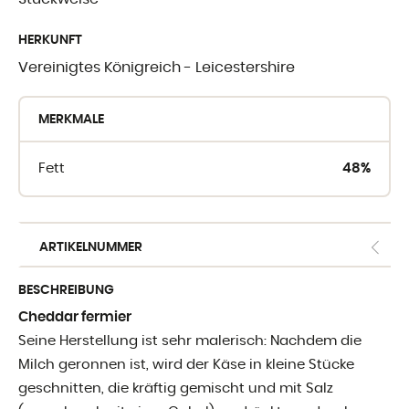
WO SIE UNSE
HERKUNFT
FINDEN
Vereinigtes Königreich - Leicestershire
Crèmerie du Giblo
MERKMALE
die Händler
Fett
48%
E-shop fur Profis
ARTIKELNUMMER
BESCHREIBUNG
Cheddar fermier
Seine Herstellung ist sehr malerisch: Nachdem die
Milch geronnen ist, wird der Käse in kleine Stücke
geschnitten, die kräftig gemischt und mit Salz