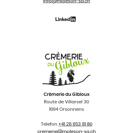
info@
moleson-sa.ch
Crèmerie du Gibloux
Route de Villarsel 30
1694 Orsonnens
Telefon
+41 26 653 91 80
cremerie@
moleson-sa.ch