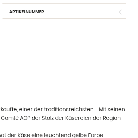
aus Kuhmilch
ARTIKELNUMMER
aus Ziegenmilch
aus Schafsmilch
Freiburger Spezialitäten
Käse aus dem Ausland
Ergänzende Produkte
aufte, einer der traditionsreichsten ... Mit seinen
r Comté AOP der Stolz der Käsereien der Region
at der Käse eine leuchtend gelbe Farbe