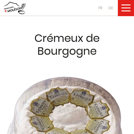
FR
DE
UNSERE PRO
Crémeux de
Käsesorten
Bourgogne
aus Kuhmilch
aus Ziegenmilch
aus Schafsmilch
Molkereiprodukte
aus Kuhmilch
aus Ziegenmilch
aus Schafsmilch