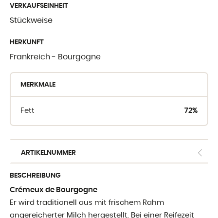
VERKAUFSEINHEIT
WO SIE UNSE
Stückweise
FINDEN
HERKUNFT
Frankreich - Bourgogne
Crèmerie du Giblo
die Händler
MERKMALE
E-shop fur Profis
Fett
72%
ARTIKELNUMMER
BESCHREIBUNG
Crémeux de Bourgogne
Er wird traditionell aus mit frischem Rahm
angereicherter Milch hergestellt. Bei einer Reifezeit