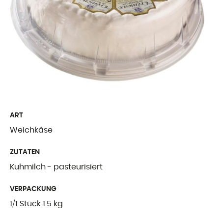
Freiburger Spezia
Käse aus dem Au
Ergänzende Produ
WER WIR SIN
Präsentation
ART
Weichkäse
Unsere Geschicht
ZUTATEN
Unsere Mission
Kuhmilch - pasteurisiert
Auszeichnungen
VERPACKUNG
Zertifizierungen u
1/1 Stück 1.5 kg