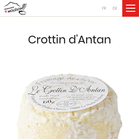
FR
DE
UNSERE PRO
Crottin d'Antan
Käsesorten
aus Kuhmilch
aus Ziegenmilch
aus Schafsmilch
Molkereiprodukte
aus Kuhmilch
aus Ziegenmilch
aus Schafsmilch