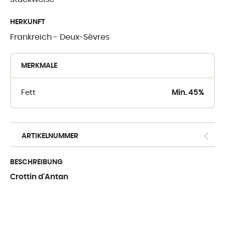
WO SIE UNSE
HERKUNFT
FINDEN
Frankreich - Deux-Sèvres
Crèmerie du Giblo
MERKMALE
die Händler
Fett
Min. 45%
E-shop fur Profis
ARTIKELNUMMER
BESCHREIBUNG
Crottin d'Antan