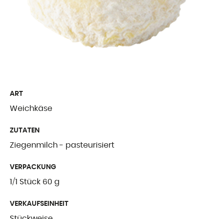
Freiburger Spezia
Käse aus dem Au
Ergänzende Produ
WER WIR SIN
ART
Weichkäse
Präsentation
ZUTATEN
Unsere Geschicht
Ziegenmilch - pasteurisiert
Unsere Mission
VERPACKUNG
Auszeichnungen
1/1 Stück 60 g
Zertifizierungen u
VERKAUFSEINHEIT
Stückweise