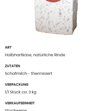
Freiburger Spezia
Käse aus dem Au
Ergänzende Produ
WER WIR SIN
ART
Halbhartkäse, natürliche Rinde
Präsentation
ZUTATEN
Unsere Geschicht
Schafmilch - thermisiert
Unsere Mission
VERPACKUNG
Auszeichnungen
1/1 Stück ca. 3 kg
Zertifizierungen u
VERKAUFSEINHEIT
Stückweise