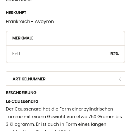
WO SIE UNSE
HERKUNFT
FINDEN
Frankreich - Aveyron
Crèmerie du Giblo
MERKMALE
die Händler
Fett
52%
E-shop fur Profis
ARTIKELNUMMER
BESCHREIBUNG
Le Caussenard
Der Caussenard hat die Form einer zylindrischen
Tomme mit einem Gewicht von etwa 750 Gramm bis
3 Kilogramm. Er ist auch in Form eines langen