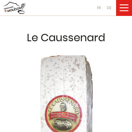
FR
DE
UNSERE PRO
Le Caussenard
Käsesorten
aus Kuhmilch
aus Ziegenmilch
aus Schafsmilch
Molkereiprodukte
aus Kuhmilch
aus Ziegenmilch
aus Schafsmilch