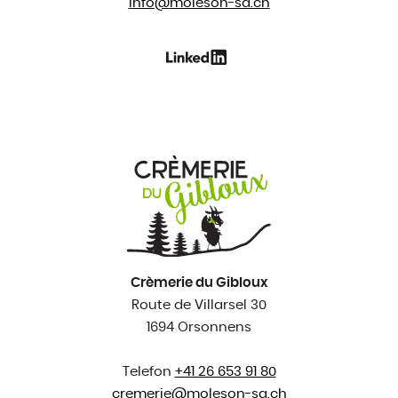
info@
moleson-sa.ch
Crèmerie du Gibloux
Route de Villarsel 30
1694 Orsonnens
Telefon
+41 26 653 91 80
cremerie@
moleson-sa.ch