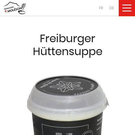
FR
DE
UNSERE PRO
Freiburger
Käsesorten
Hüttensuppe
aus Kuhmilch
aus Ziegenmilch
aus Schafsmilch
Molkereiprodukte
aus Kuhmilch
aus Ziegenmilch
aus Schafsmilch