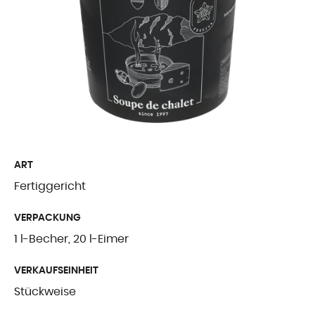
Freiburger Spezia
Käse aus dem Au
Ergänzende Produ
WER WIR SIN
Präsentation
ART
Fertiggericht
Unsere Geschicht
VERPACKUNG
Unsere Mission
1 l-Becher, 20 l-Eimer
Auszeichnungen
VERKAUFSEINHEIT
Zertifizierungen u
Stückweise