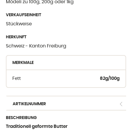
Mödeli zu 100g, 200g oder 1kg
WO SIE UNSE
VERKAUFSEINHEIT
FINDEN
Stückweise
Crèmerie du Giblo
HERKUNFT
Schweiz - Kanton Freiburg
die Händler
E-shop fur Profis
MERKMALE
Fett
82g/100g
ARTIKELNUMMER
BESCHREIBUNG
Traditionell geformte Butter