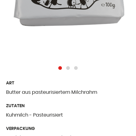
Freiburger Spezia
Käse aus dem Au
Ergänzende Produ
WER WIR SIN
Präsentation
Unsere Geschicht
ART
Butter aus pasteurisiertem Milchrahm
Unsere Mission
ZUTATEN
Auszeichnungen
Kuhmilch - Pasteurisiert
Zertifizierungen u
VERPACKUNG