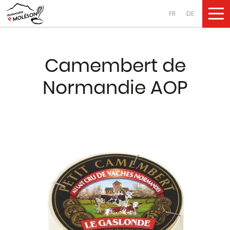
FR
DE
NOS PRODUI
Camembert de
Fromages
Normandie AOP
au lait de vache
au lait de chèvre
au lait de brebis
Produits laitiers
au lait de vache
au lait de chèvre
au lait de brebis