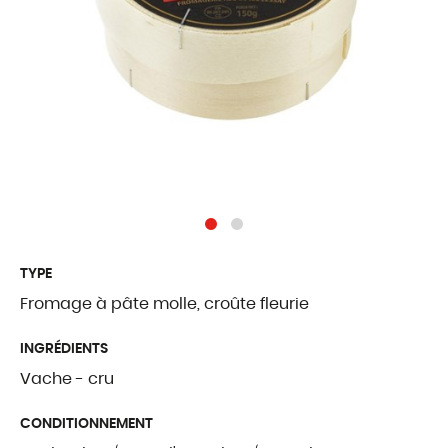
Traditions Fribou
Fromages étrang
Produits complé
QUI SOMMES
Présentation
Notre histoire
TYPE
Fromage à pâte molle, croûte fleurie
Nos valeurs
INGRÉDIENTS
Palmarès
Vache - cru
Certifications et l
CONDITIONNEMENT