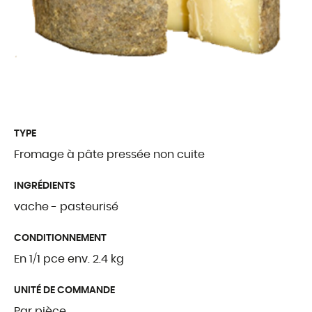
Traditions Fribou
Fromages étrang
Produits complé
QUI SOMMES
TYPE
Fromage à pâte pressée non cuite
Présentation
INGRÉDIENTS
Notre histoire
vache - pasteurisé
Nos valeurs
CONDITIONNEMENT
Palmarès
En 1/1 pce env. 2.4 kg
Certifications et l
UNITÉ DE COMMANDE
Par pièce