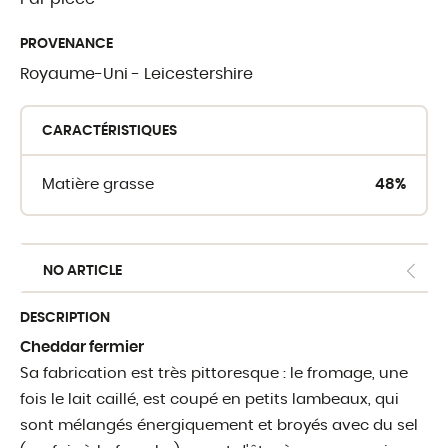
PROVENANCE
OÙ TROUVER 
Royaume-Uni - Leicestershire
Crèmerie du Giblo
CARACTÉRISTIQUES
Les revendeurs
Matière grasse
48%
E-shop pour profe
NO ARTICLE
DESCRIPTION
Cheddar fermier
Sa fabrication est très pittoresque : le fromage, une
fois le lait caillé, est coupé en petits lambeaux, qui
sont mélangés énergiquement et broyés avec du sel