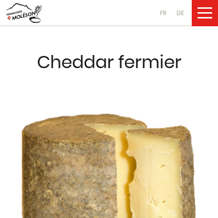
FR
DE
NOS PRODUI
Cheddar fermier
Fromages
au lait de vache
au lait de chèvre
au lait de brebis
Produits laitiers
au lait de vache
au lait de chèvre
au lait de brebis