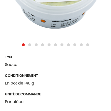
Traditions Fribou
Fromages étrang
Produits complé
QUI SOMMES
TYPE
Présentation
Sauce
Notre histoire
CONDITIONNEMENT
Nos valeurs
En pot de 140 g
Palmarès
UNITÉ DE COMMANDE
Certifications et l
Par pièce