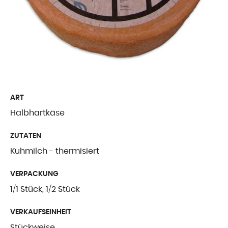
Freiburger Spezia
Käse aus dem Au
Ergänzende Produ
WER WIR SIN
ART
Halbhartkäse
Präsentation
ZUTATEN
Unsere Geschicht
Kuhmilch - thermisiert
Unsere Mission
VERPACKUNG
Auszeichnungen
1/1 Stück, 1/2 Stück
Zertifizierungen u
VERKAUFSEINHEIT
Stückweise