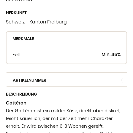
WO SIE UNSE
HERKUNFT
FINDEN
Schweiz - Kanton Freiburg
Crèmerie du Giblo
MERKMALE
die Händler
Fett
Min. 45%
E-shop fur Profis
ARTIKELNUMMER
BESCHREIBUNG
Gottéron
Der Gottéron ist ein milder Käse, direkt aber diskret,
leicht säuerlich, der mit der Zeit mehr Charakter
erhält. Er wird zwischen 6-8 Wochen gereift.