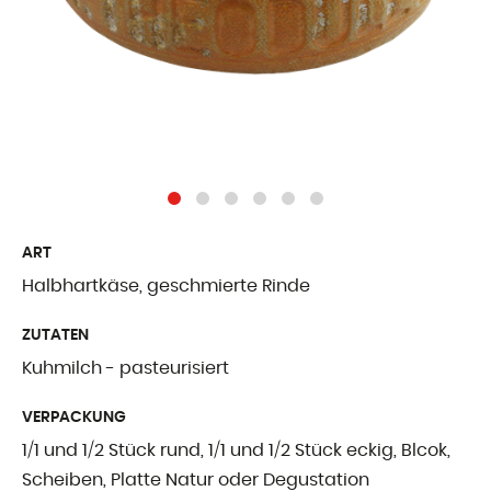
Freiburger Spezia
Käse aus dem Au
Ergänzende Produ
WER WIR SIN
ART
Präsentation
Halbhartkäse, geschmierte Rinde
Unsere Geschicht
ZUTATEN
Unsere Mission
Kuhmilch - pasteurisiert
Auszeichnungen
VERPACKUNG
Zertifizierungen u
1/1 und 1/2 Stück rund, 1/1 und 1/2 Stück eckig, Blcok,
Scheiben, Platte Natur oder Degustation