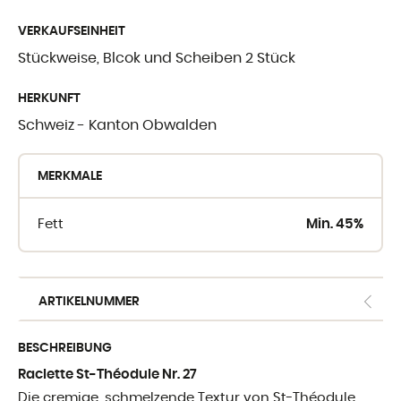
WO SIE UNSE
VERKAUFSEINHEIT
FINDEN
Stückweise, Blcok und Scheiben 2 Stück
HERKUNFT
Crèmerie du Giblo
Schweiz - Kanton Obwalden
die Händler
MERKMALE
E-shop fur Profis
Fett
Min. 45%
ARTIKELNUMMER
BESCHREIBUNG
Raclette St-Théodule Nr. 27
Die cremige, schmelzende Textur von St-Théodule