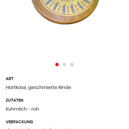
Freiburger Spezia
Käse aus dem Au
Ergänzende Produ
WER WIR SIN
Präsentation
Unsere Geschicht
ART
Hartkäse, geschmierte Rinde
Unsere Mission
ZUTATEN
Auszeichnungen
Kuhmilch - roh
Zertifizierungen u
VERPACKUNG