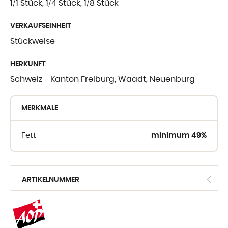
1/1 Stück, 1/4 Stück, 1/8 Stück
WO SIE UNSE
VERKAUFSEINHEIT
FINDEN
Stückweise
Crèmerie du Giblo
HERKUNFT
Schweiz - Kanton Freiburg, Waadt, Neuenburg
die Händler
E-shop fur Profis
MERKMALE
Fett
minimum 49%
ARTIKELNUMMER