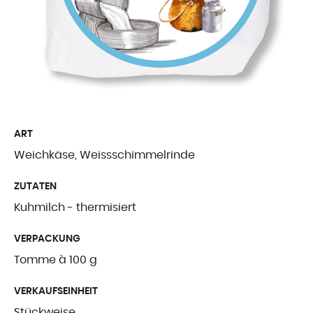
Freiburger Spezia
Käse aus dem Au
Ergänzende Produ
WER WIR SIN
ART
Weichkäse, Weissschimmelrinde
Präsentation
ZUTATEN
Unsere Geschicht
Kuhmilch - thermisiert
Unsere Mission
VERPACKUNG
Auszeichnungen
Tomme à 100 g
Zertifizierungen u
VERKAUFSEINHEIT
Stückweise