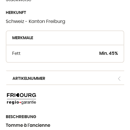
WO SIE UNSE
HERKUNFT
FINDEN
Schweiz - Kanton Freiburg
Crèmerie du Giblo
MERKMALE
die Händler
Fett
Min. 45%
E-shop fur Profis
ARTIKELNUMMER
BESCHREIBUNG
Tomme à l'ancienne