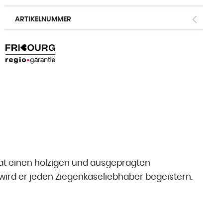
aus Kuhmilch
ARTIKELNUMMER
aus Ziegenmilch
aus Schafsmilch
Freiburger Spezialitäten
Käse aus dem Ausland
Ergänzende Produkte
hat einen holzigen und ausgeprägten
wird er jeden Ziegenkäseliebhaber begeistern.