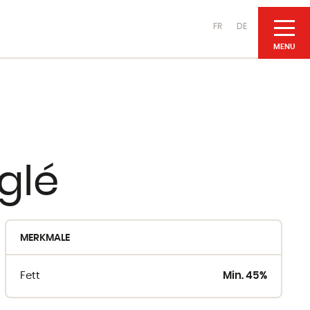
FR
DE
UNSERE PRODUKTE
glé
Käsesorten
aus Kuhmilch
MERKMALE
aus Ziegenmilch
aus Schafsmilch
Fett
Min. 45%
Molkereiprodukte