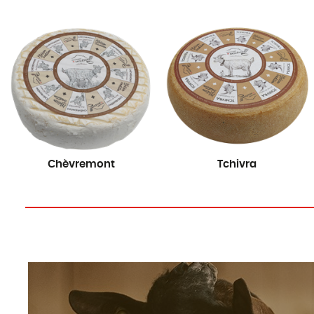
Chèvremont
Tchivra