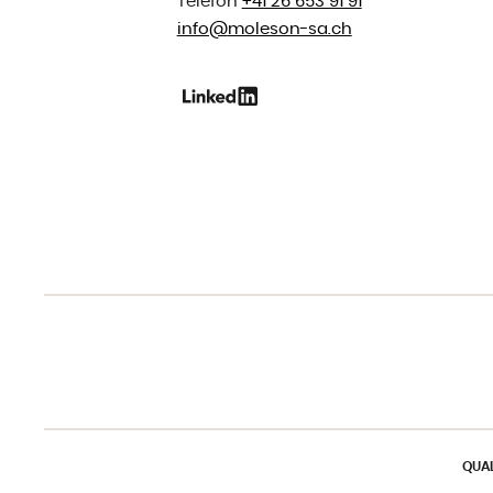
Telefon
+41 26 653 91 91
info@
moleson-sa.ch
QUAL