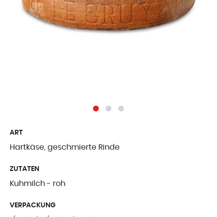
Freiburger Spezia
Käse aus dem Au
Ergänzende Produ
WER WIR SIN
Präsentation
Unsere Geschicht
ART
Hartkäse, geschmierte Rinde
Unsere Mission
ZUTATEN
Auszeichnungen
Kuhmilch - roh
Zertifizierungen u
VERPACKUNG