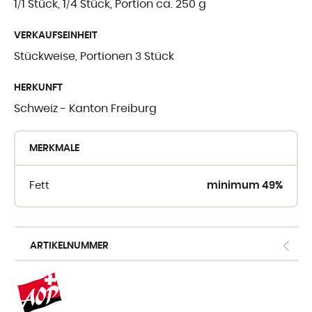
1/1 Stück, 1/4 Stück, Portion ca. 250 g
WO SIE UNSE
VERKAUFSEINHEIT
FINDEN
Stückweise, Portionen 3 Stück
Crèmerie du Giblo
HERKUNFT
Schweiz - Kanton Freiburg
die Händler
E-shop fur Profis
MERKMALE
Fett
minimum 49%
ARTIKELNUMMER