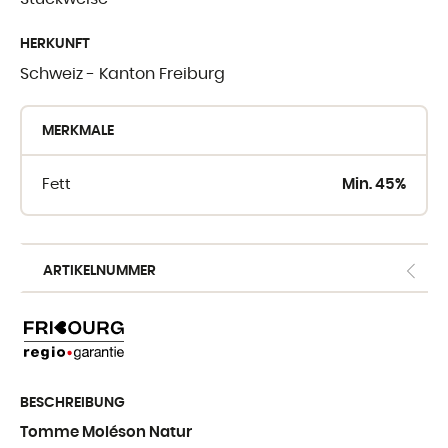
WO SIE UNSE
HERKUNFT
FINDEN
Schweiz - Kanton Freiburg
Crèmerie du Giblo
MERKMALE
die Händler
Fett
Min. 45%
E-shop fur Profis
ARTIKELNUMMER
BESCHREIBUNG
Tomme Moléson Natur