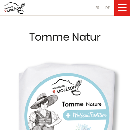
FR
DE
UNSERE PRO
Tomme Natur
Käsesorten
aus Kuhmilch
aus Ziegenmilch
aus Schafsmilch
Molkereiprodukte
aus Kuhmilch
aus Ziegenmilch
aus Schafsmilch