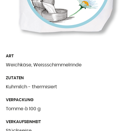
Freiburger Spezia
Käse aus dem Au
Ergänzende Produ
WER WIR SIN
ART
Weichkäse, Weissschimmelrinde
Präsentation
ZUTATEN
Unsere Geschicht
Kuhmilch - thermisiert
Unsere Mission
VERPACKUNG
Auszeichnungen
Tomme à 100 g
Zertifizierungen u
VERKAUFSEINHEIT
Stückweise