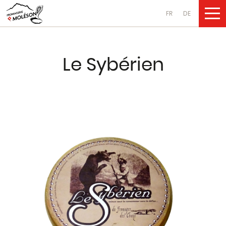
FR
DE
UNSERE PRO
Le Sybérien
Käsesorten
aus Kuhmilch
aus Ziegenmilch
aus Schafsmilch
Molkereiprodukte
aus Kuhmilch
aus Ziegenmilch
aus Schafsmilch