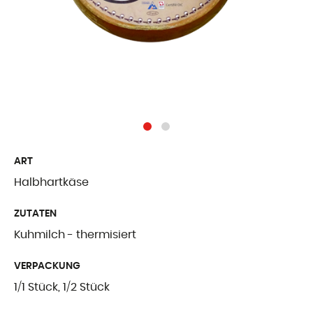
Freiburger Spezia
Käse aus dem Au
Ergänzende Produ
WER WIR SIN
ART
Präsentation
Halbhartkäse
Unsere Geschicht
ZUTATEN
Unsere Mission
Kuhmilch - thermisiert
Auszeichnungen
VERPACKUNG
Zertifizierungen u
1/1 Stück, 1/2 Stück