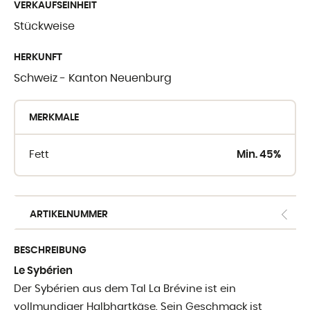
VERKAUFSEINHEIT
WO SIE UNSE
Stückweise
FINDEN
HERKUNFT
Schweiz - Kanton Neuenburg
Crèmerie du Giblo
die Händler
MERKMALE
E-shop fur Profis
Fett
Min. 45%
ARTIKELNUMMER
BESCHREIBUNG
Le Sybérien
Der Sybérien aus dem Tal La Brévine ist ein
vollmundiger Halbhartkäse. Sein Geschmack ist