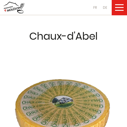
FR
DE
NOS PRODUI
Chaux-d'Abel
Fromages
au lait de vache
au lait de chèvre
au lait de brebis
Produits laitiers
au lait de vache
au lait de chèvre
au lait de brebis