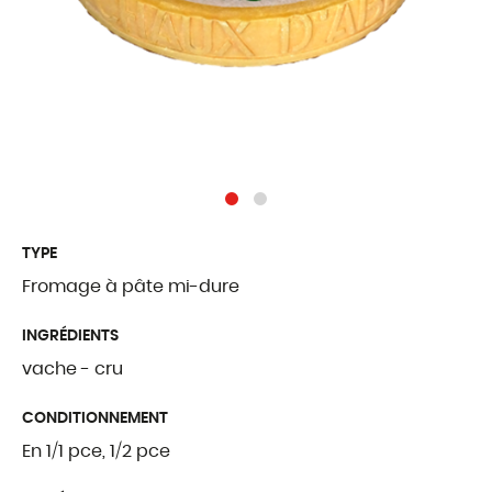
Traditions Fribou
Fromages étrang
Produits complé
QUI SOMMES
TYPE
Présentation
Fromage à pâte mi-dure
Notre histoire
INGRÉDIENTS
Nos valeurs
vache - cru
Palmarès
CONDITIONNEMENT
Certifications et l
En 1/1 pce, 1/2 pce