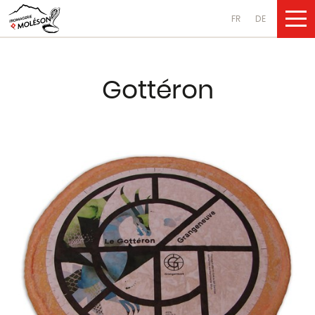
FR
DE
NOS PRODUI
Gottéron
Fromages
au lait de vache
au lait de chèvre
au lait de brebis
Produits laitiers
au lait de vache
au lait de chèvre
au lait de brebis