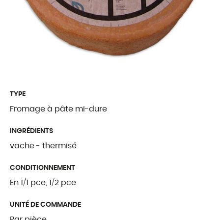
Traditions Fribou
Fromages étrang
Produits complé
QUI SOMMES
TYPE
Fromage à pâte mi-dure
Présentation
INGRÉDIENTS
Notre histoire
vache - thermisé
Nos valeurs
CONDITIONNEMENT
Palmarès
En 1/1 pce, 1/2 pce
Certifications et l
UNITÉ DE COMMANDE
Par pièce