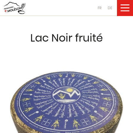
FR
DE
NOS PRODUI
Lac Noir fruité
Fromages
au lait de vache
au lait de chèvre
au lait de brebis
Produits laitiers
au lait de vache
au lait de chèvre
au lait de brebis