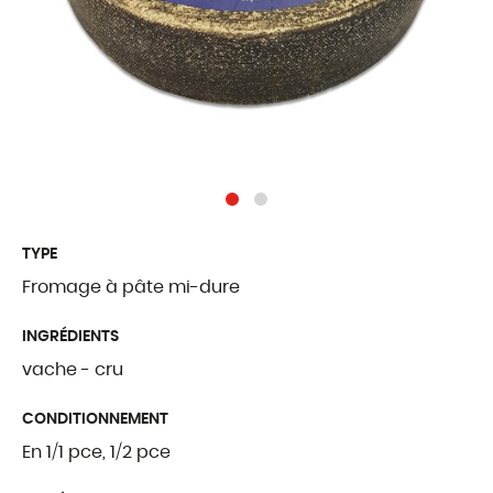
Traditions Fribou
Fromages étrang
Produits complé
QUI SOMMES
TYPE
Présentation
Fromage à pâte mi-dure
Notre histoire
INGRÉDIENTS
Nos valeurs
vache - cru
Palmarès
CONDITIONNEMENT
Certifications et l
En 1/1 pce, 1/2 pce