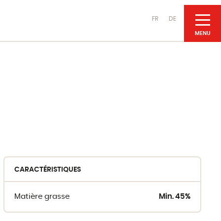
FR
DE
NOS PRODUITS
Fromages
au lait de vache
CARACTÉRISTIQUES
au lait de chèvre
au lait de brebis
Matière grasse
Min. 45%
Produits laitiers