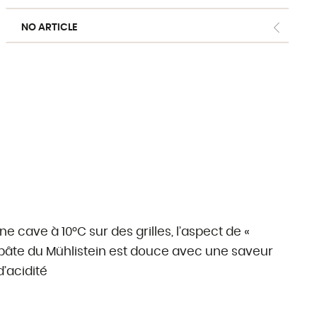
au lait de vache
NO ARTICLE
au lait de chèvre
au lait de brebis
Traditions Fribourgeoises
Fromages étrangers
Produits complémentaires
cave à 10°C sur des grilles, l’aspect de «
la pâte du Mühlistein est douce avec une saveur
’acidité