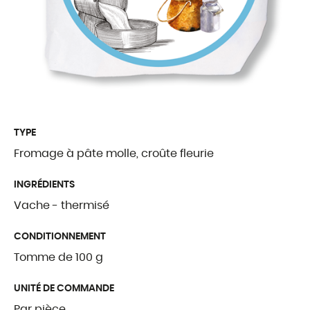
Traditions Fribou
Fromages étrang
Produits complé
QUI SOMMES
TYPE
Fromage à pâte molle, croûte fleurie
Présentation
INGRÉDIENTS
Notre histoire
Vache - thermisé
Nos valeurs
CONDITIONNEMENT
Palmarès
Tomme de 100 g
Certifications et l
UNITÉ DE COMMANDE
Par pièce